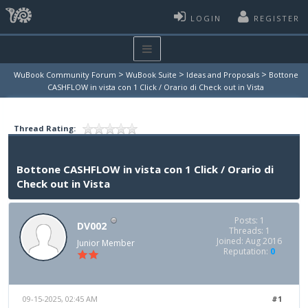
LOGIN
REGISTER
>
>
>
WuBook Community Forum
WuBook Suite
Ideas and Proposals
Bottone
CASHFLOW in vista con 1 Click / Orario di Check out in Vista
Thread Rating:
Bottone CASHFLOW in vista con 1 Click / Orario di
Check out in Vista
Posts: 1
DV002
Threads: 1
Joined: Aug 2016
Junior Member
Reputation:
0
09-15-2025, 02:45 AM
#1